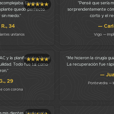
acomplejaba. El equipo
"Pensé que sería m
★★★★★
implante quedó perfecto.
sorprendentemente cómo
r sin miedo."
corto y el re
R., 34
— Carl
ntes unitarios
Vigo — Impl
eneficios ocultos: cirugía guiada; recuperación
C y la planificación. Ver el
"Me hicieron la cirugía gu
★★★★★
ilidad. Todo fue tal como
La recuperación fue rápid
ron."
— Jua
G., 29
Pontevedra — I
te con corona
eneficios ocultos: planificación digital; TAC 3D;
a mis dientes. Nadie nota