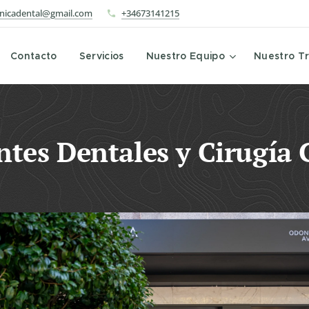
linicadental@gmail.com
+34673141215
Contacto
Servicios
Nuestro Equipo
Nuestro Tr
tes Dentales y Cirugía