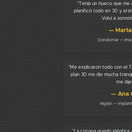
"Tenía un hueco que me 
planificó todo en 3D y el 
Volví a sonreí
— Marta 
Gondomar — Impla
B
"Me explicaron todo con el TA
plan 3D me dio mucha tranqu
me dije
— Ana 
Nigrán — Implan
B
"La corona quedó idéntica 