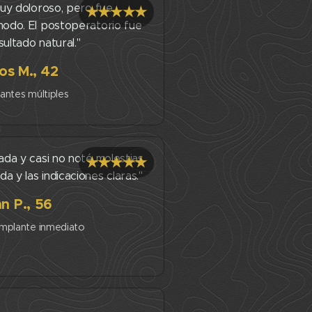
uy doloroso, pero fue
★★★★★
do. El postoperatorio fue
sultado natural."
os M., 42
antes múltiples
 rápida; resultado estético
Beneficios ocultos: anestesia local; mínima mol
iada y casi no noté molestias.
★★★★★
a y las indicaciones claras."
n P., 56
mplante inmediato
Beneficios ocultos: cirugía mínimamente inva
 precisión milimétrica