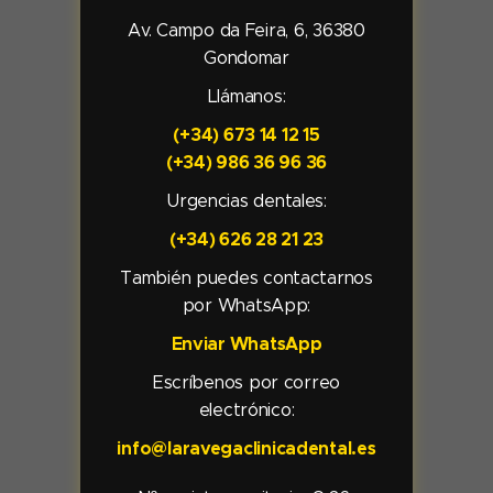
Av. Campo da Feira, 6, 36380
Gondomar
Llámanos:
(+34) 673 14 12 15
(+34) 986 36 96 36
Urgencias dentales:
(+34) 626 28 21 23
También puedes contactarnos
por WhatsApp:
Enviar WhatsApp
Escríbenos por correo
electrónico:
info@laravegaclinicadental.es