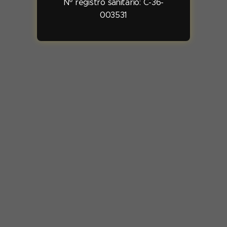
Nº registro sanitario:
C-36-
003531